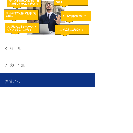
前：
無
ꄴ
次に：
無
ꄲ
お問合せ
四川省成都市高新区盛和一路88号1棟1単元9階
907室
135-0167-6340
021-6340-3462
ji_guo@kelchina.com.cn