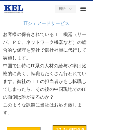
끀
日語
ꀅ
ITシェアードサービス
お客様の保有されているＩＴ機器（サー
バ、ＰＣ、ネットワーク機器など）の総
合的な保守を弊社で御社社員に代行して
実施します。
中国では特にIT系の人材の給与水準は比
較的に高く、転職もたくさん行われてい
ます。御社のＩＴの担当者がもし転職し
てしまったら、その後の中国現地でのIT
の面倒は誰が見るのか？
このような課題に当社はお応え致しま
す。